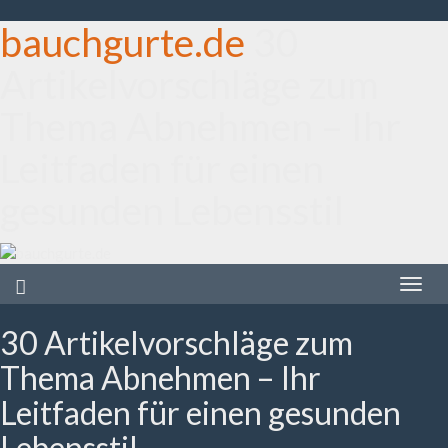
bauchgurte.de
30
Artikelvorschläge zum
Thema Abnehmen – Ihr
Leitfaden für einen
gesunden Lebensstil
Toggle
naviga
30 Artikelvorschläge zum
Thema Abnehmen – Ihr
Leitfaden für einen gesunden
Lebensstil