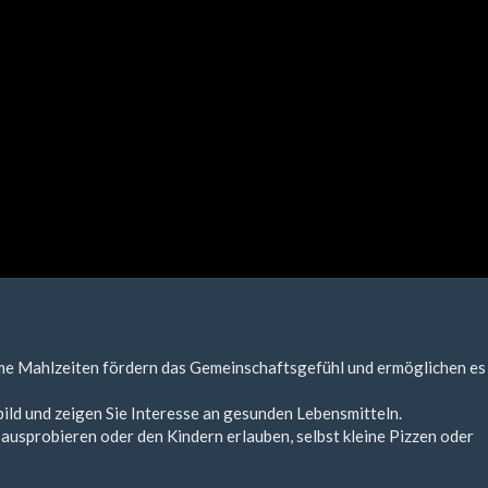
ame Mahlzeiten fördern das Gemeinschaftsgefühl und ermöglichen es
bild und zeigen Sie Interesse an gesunden Lebensmitteln.
ausprobieren oder den Kindern erlauben, selbst kleine Pizzen oder