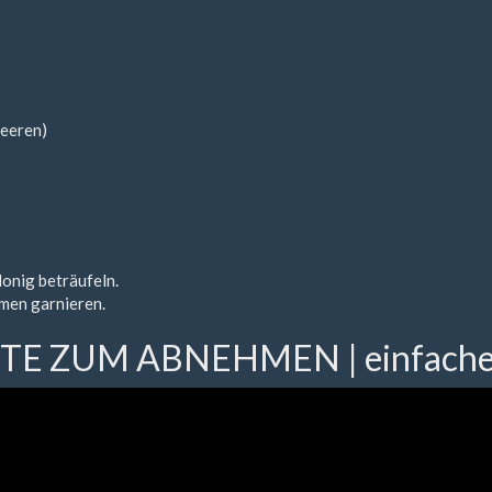
beeren)
Honig beträufeln.
men garnieren.
E ZUM ABNEHMEN | einfache u