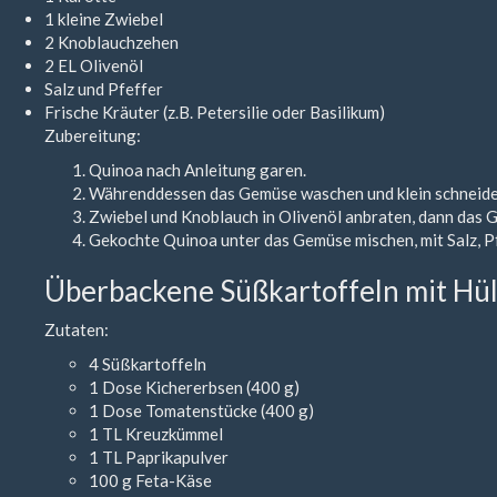
1 kleine Zwiebel
2 Knoblauchzehen
2 EL Olivenöl
Salz und Pfeffer
Frische Kräuter (z.B. Petersilie oder Basilikum)
Zubereitung:
Quinoa nach Anleitung garen.
Währenddessen das Gemüse waschen und klein schneide
Zwiebel und Knoblauch in Olivenöl anbraten, dann das G
Gekochte Quinoa unter das Gemüse mischen, mit Salz, P
Überbackene Süßkartoffeln mit Hü
Zutaten:
4 Süßkartoffeln
1 Dose Kichererbsen (400 g)
1 Dose Tomatenstücke (400 g)
1 TL Kreuzkümmel
1 TL Paprikapulver
100 g Feta-Käse