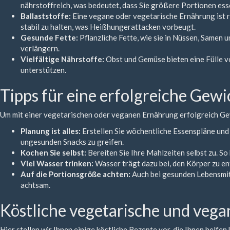
nährstoffreich, was bedeutet, dass Sie größere Portionen ess
Ballaststoffe:
Eine vegane oder vegetarische Ernährung ist re
stabil zu halten, was Heißhungerattacken vorbeugt.
Gesunde Fette:
Pflanzliche Fette, wie sie in Nüssen, Samen
verlängern.
Vielfältige Nährstoffe:
Obst und Gemüse bieten eine Fülle v
unterstützen.
Tipps für eine erfolgreiche Gew
Um mit einer vegetarischen oder veganen Ernährung erfolgreich Gewi
Planung ist alles:
Erstellen Sie wöchentliche Essenspläne und 
ungesunden Snacks zu greifen.
Kochen Sie selbst:
Bereiten Sie Ihre Mahlzeiten selbst zu. S
Viel Wasser trinken:
Wasser trägt dazu bei, den Körper zu en
Auf die Portionsgröße achten:
Auch bei gesunden Lebensmitt
achtsam.
Köstliche vegetarische und veg
Hier stellen wir Ihnen einige köstliche Rezepte vor, die Ihnen helfen