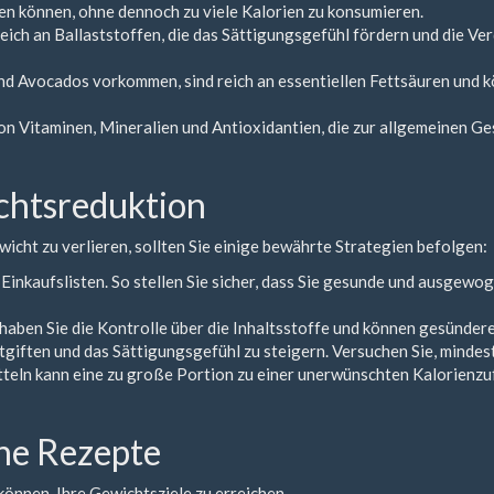
en können, ohne dennoch zu viele Kalorien zu konsumieren.
ich an Ballaststoffen, die das Sättigungsgefühl fördern und die Ver
 und Avocados vorkommen, sind reich an essentiellen Fettsäuren und
on Vitaminen, Mineralien und Antioxidantien, die zur allgemeinen G
ichtsreduktion
cht zu verlieren, sollten Sie einige bewährte Strategien befolgen:
Einkaufslisten. So stellen Sie sicher, dass Sie gesunde und ausgewo
o haben Sie die Kontrolle über die Inhaltsstoffe und können gesünd
tgiften und das Sättigungsgefühl zu steigern. Versuchen Sie, mindes
eln kann eine zu große Portion zu einer unerwünschten Kalorienzuf
ane Rezepte
 können, Ihre Gewichtsziele zu erreichen.